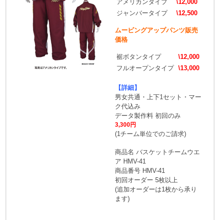
アメリカンタイプ
\12,000
ジャンバータイプ
\12,500
ムービングアップパンツ販売
価格
裾ボタンタイプ
\12,000
フルオープンタイプ
\13,000
【詳細】
男女共通・上下1セット・マー
ク代込み
データ製作料 初回のみ
3,300円
(1チーム単位でのご請求)
商品名 バスケットチームウエ
ア HMV-41
商品番号 HMV-41
初回オーダー 5枚以上
(追加オーダーは1枚から承り
ます)