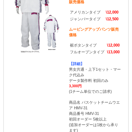
販売価格
アメリカンタイプ
\12,000
ジャンバータイプ
\12,500
ムービングアップパンツ販売
価格
裾ボタンタイプ
\12,000
フルオープンタイプ
\13,000
【詳細】
男女共通・上下1セット・マー
ク代込み
データ製作料 初回のみ
3,300円
(1チーム単位でのご請求)
商品名 バスケットチームウエ
ア HMV-31
商品番号 HMV-31
初回オーダー 5枚以上
(追加オーダーは1枚から承り
ます)