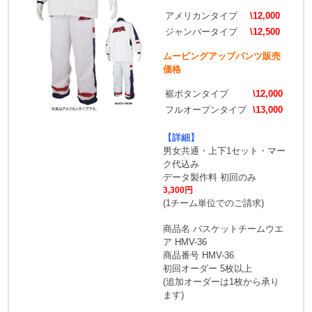
アメリカンタイプ
\12,000
ジャンバータイプ
\12,500
ムービングアップパンツ販売
価格
裾ボタンタイプ
\12,000
フルオープンタイプ
\13,000
【詳細】
男女共通・上下1セット・マー
ク代込み
データ製作料 初回のみ
3,300円
(1チーム単位でのご請求)
商品名 バスケットチームウエ
ア HMV-36
商品番号 HMV-36
初回オーダー 5枚以上
(追加オーダーは1枚から承り
ます)